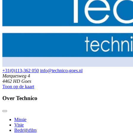
+31(0)113-362 050
info@technico-goes.nl
Marquesweg 4
4462 HD Goes
Toon op de kaart
Over Technico
Missie
Visie
Bedrijfsfilm