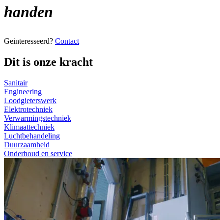
handen
Geinteresseerd?
Contact
Dit is onze kracht
Sanitair
Engineering
Loodgieterswerk
Elektrotechniek
Verwarmingstechniek
Klimaattechniek
Luchtbehandeling
Duurzaamheid
Onderhoud en service