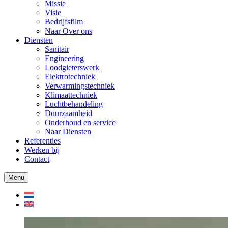
Missie
Visie
Bedrijfsfilm
Naar Over ons
Diensten
Sanitair
Engineering
Loodgieterswerk
Elektrotechniek
Verwarmingstechniek
Klimaattechniek
Luchtbehandeling
Duurzaamheid
Onderhoud en service
Naar Diensten
Referenties
Werken bij
Contact
Menu